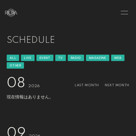
HOME
INFORMATION
SCHEDULE
SCHEDULE
PROFILE
VIDEO
DISCOGRAPHY
ALL
LIVE
EVENT
TV
RADIO
MAGAZINE
WEB
OTHER
BLOG
MOVIE
08
RADIO
PHOTO
LAST MONTH
NEXT MONTH
2026
現在情報はありません。
Q&A
09